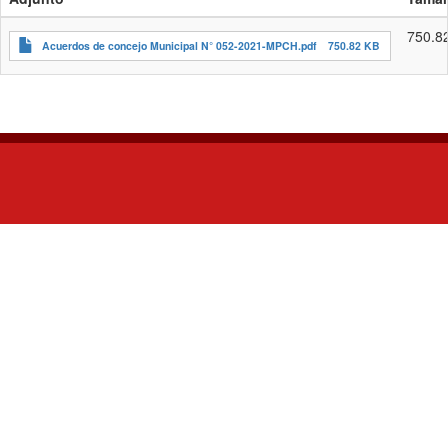
750.8
Acuerdos de concejo Municipal N° 052-2021-MPCH.pdf
750.82 KB