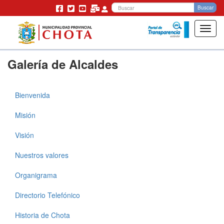
Bu
Buscar
Toggl
navig
Pasar
Galería de Alcaldes
al
contenido
principal
Bienvenida
Municipalidad
Misión
Visión
Nuestros valores
Organigrama
Directorio Telefónico
Historia de Chota