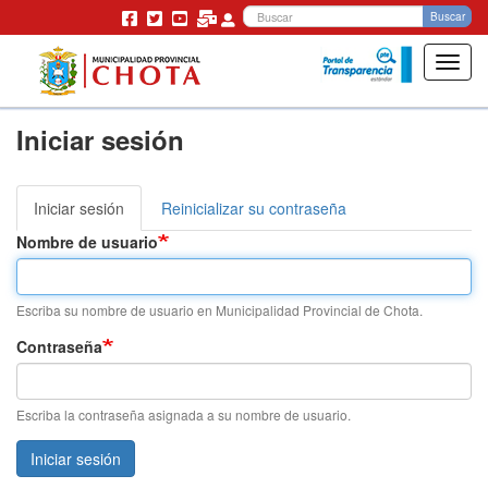
Bu
Buscar
Toggl
navig
Pasar
Iniciar sesión
al
contenido
principal
Iniciar sesión
(solapa
Reinicializar su contraseña
Solapas
activa)
Nombre de usuario
principales
Escriba su nombre de usuario en Municipalidad Provincial de Chota.
Contraseña
Escriba la contraseña asignada a su nombre de usuario.
Iniciar sesión