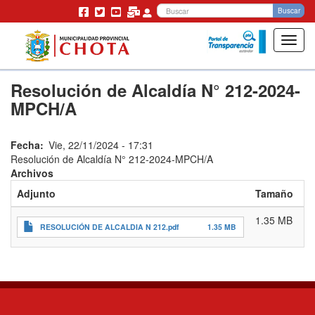
Bu
Buscar
Toggl
navig
Pasar
Resolución de Alcaldía N° 212-2024-
al
contenido
MPCH/A
principal
Fecha
Vie, 22/11/2024 - 17:31
Resolución de Alcaldía N° 212-2024-MPCH/A
Archivos
Adjunto
Tamaño
1.35 MB
RESOLUCIÓN DE ALCALDIA N 212.pdf
1.35 MB