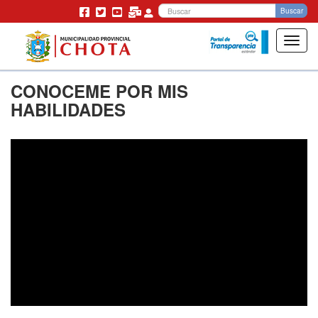
Bu
Buscar
Toggl
navig
Pasar
CONOCEME POR MIS
al
contenido
HABILIDADES
principal