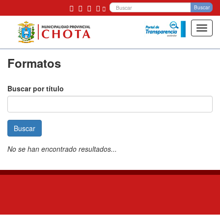
Bu
Buscar
Toggl
navig
Pasar
Formatos
al
contenido
principal
Buscar por título
Buscar
No se han encontrado resultados...