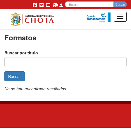
Bu
Buscar
Toggl
navig
Pasar
Formatos
al
contenido
principal
Buscar por título
Buscar
No se han encontrado resultados...