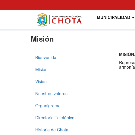
Main
User
MUNICIPALIDAD
navigation
account
menu
Pasar
Misión
al
contenido
principal
MISIÓN
Bienvenida
Municipalidad
Represen
armonía 
Misión
Visión
Nuestros valores
Organigrama
Directorio Telefónico
Historia de Chota