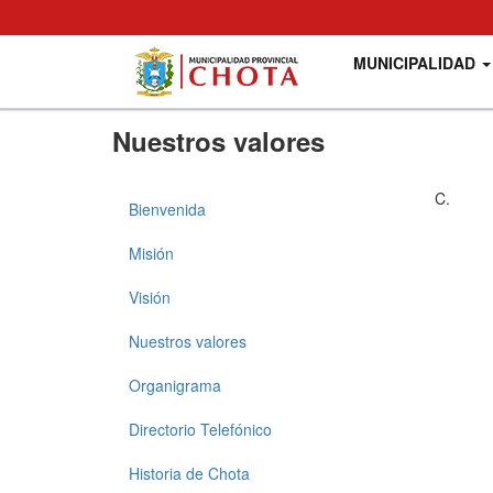
Main
User
MUNICIPALIDAD
navigation
account
menu
Pasar
Nuestros valores
al
contenido
principal
C.
Bienvenida
Municipalidad
Misión
Visión
Nuestros valores
Organigrama
Directorio Telefónico
Historia de Chota