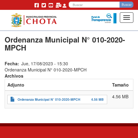
Bu
Buscar
Toggl
navig
Pasar
Ordenanza Municipal N° 010-2020-
al
contenido
MPCH
principal
Fecha
Jue, 17/08/2023 - 15:30
Ordenanza Municipal N° 010-2020-MPCH
Archivos
Adjunto
Tamaño
4.56 MB
Ordenanza Municipal N° 010-2020-MPCH
4.56 MB