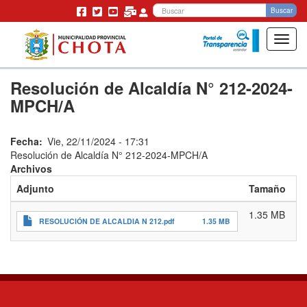
Bu
Buscar
Toggl
navig
Pasar
Resolución de Alcaldía N° 212-2024-
al
contenido
MPCH/A
principal
Fecha
Vie, 22/11/2024 - 17:31
Resolución de Alcaldía N° 212-2024-MPCH/A
Archivos
Adjunto
Tamaño
1.35 MB
RESOLUCIÓN DE ALCALDIA N 212.pdf
1.35 MB