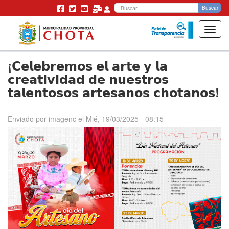
Bu
Buscar
Toggl
navig
Pasar
¡𝗖𝗲𝗹𝗲𝗯𝗿𝗲𝗺𝗼𝘀 𝗲𝗹 𝗮𝗿𝘁𝗲 𝘆 𝗹𝗮
al
contenido
𝗰𝗿𝗲𝗮𝘁𝗶𝘃𝗶𝗱𝗮𝗱 𝗱𝗲 𝗻𝘂𝗲𝘀𝘁𝗿𝗼𝘀
principal
𝘁𝗮𝗹𝗲𝗻𝘁𝗼𝘀𝗼𝘀 𝗮𝗿𝘁𝗲𝘀𝗮𝗻𝗼𝘀 𝗰𝗵𝗼𝘁𝗮𝗻𝗼𝘀!
Enviado por
imagenc
el
Mié, 19/03/2025 - 08:15