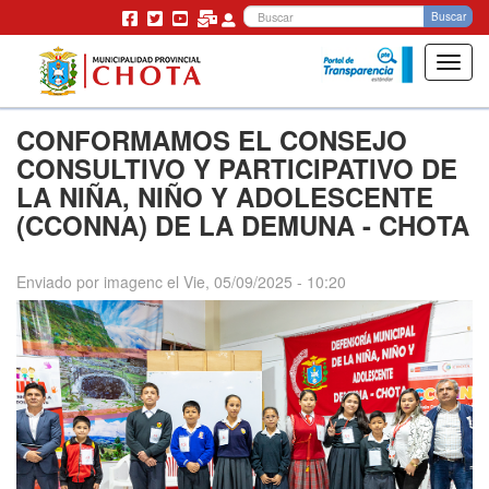
Bu
Buscar
Toggl
navig
Pasar
CONFORMAMOS EL CONSEJO
al
contenido
CONSULTIVO Y PARTICIPATIVO DE
principal
LA NIÑA, NIÑO Y ADOLESCENTE
(CCONNA) DE LA DEMUNA - CHOTA
Enviado por
imagenc
el
Vie, 05/09/2025 - 10:20