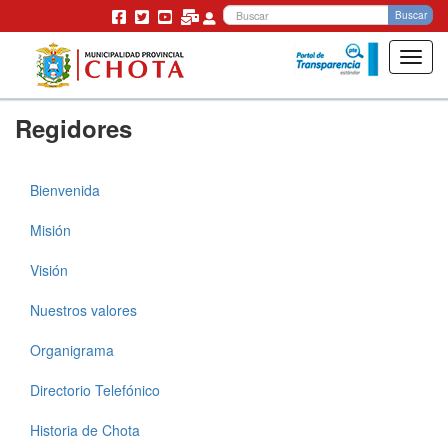
Bu
Buscar
Toggl
navig
Pasar
Regidores
al
contenido
principal
Bienvenida
Municipalidad
Misión
Visión
Nuestros valores
Organigrama
Directorio Telefónico
Historia de Chota