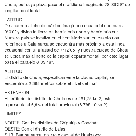
Chota; por cuya plaza pasa el meridiano imaginario 78°39’29’’ de
longitud occidental.
LATITUD
De acuerdo al circulo máximo imaginario ecuatorial que marca
0°0’0” y divide la tierra en hemisferio norte y hemisferio sur.
Nuestro país se localiza en el hemisferio sur, en cuanto nos
referimos a Cajamarca se encuentra más próximo a esta línea
ecuatorial con una latitud de 7°12’05” y nuestra ciudad de Chota
se ubica más al norte de la capital departamental, por este lugar
pasa el paralelo 6°33’48”.
ALTITUD
El distrito de Chota, específicamente la ciudad capital, se
encuentra a 2,388 metros sobre el nivel del mar
EXTENSION
El territorio del distrito de Chota es de 261,75 km2; esto
representa el 6,9% del total provincial (3,795.10 km2).
LIMITES
NORTE: Con los distritos de Chiguirip y Conchán.
OESTE: Con el distrito de Lajas.
SUR: Bambamarca, distrito y capital de Hualgayoc.