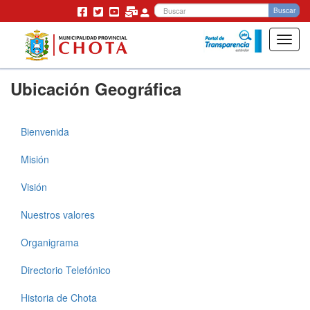
Bu
Buscar
Toggl
navig
Pasar
Ubicación Geográfica
al
contenido
principal
Bienvenida
Municipalidad
Misión
Visión
Nuestros valores
Organigrama
Directorio Telefónico
Historia de Chota