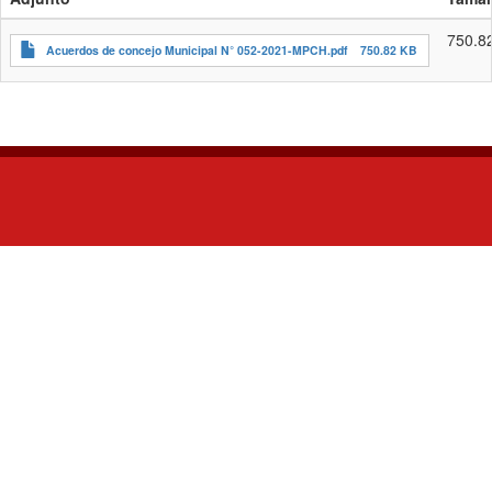
750.8
Acuerdos de concejo Municipal N° 052-2021-MPCH.pdf
750.82 KB