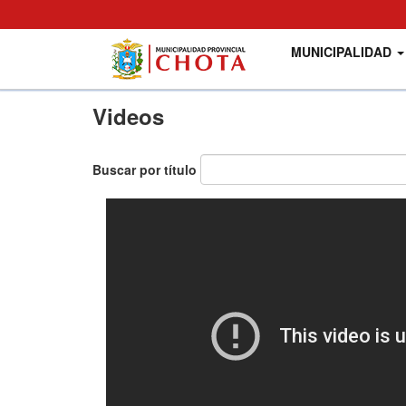
Main
User
MUNICIPALIDAD
navigation
account
menu
Pasar
Videos
al
contenido
principal
Buscar por título
Paginación