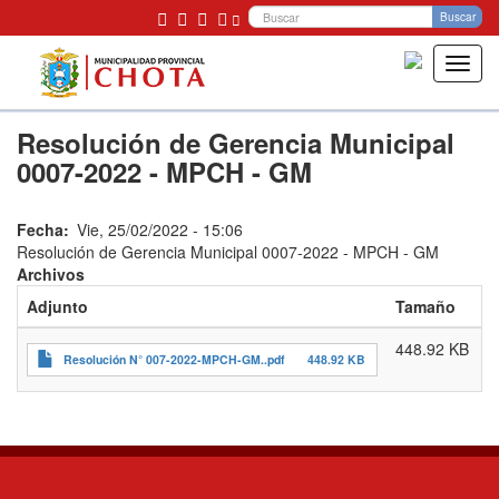
Bu
Buscar
Toggl
navig
Pasar
Resolución de Gerencia Municipal
al
contenido
0007-2022 - MPCH - GM
principal
Fecha
Vie, 25/02/2022 - 15:06
Resolución de Gerencia Municipal 0007-2022 - MPCH - GM
Archivos
Adjunto
Tamaño
448.92 KB
Resolución N° 007-2022-MPCH-GM..pdf
448.92 KB