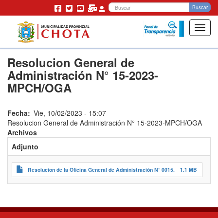
Bu
Buscar
Toggl
navig
Pasar
Resolucion General de
al
contenido
Administración N° 15-2023-
principal
MPCH/OGA
Fecha
Vie, 10/02/2023 - 15:07
Resolucion General de Administración N° 15-2023-MPCH/OGA
Archivos
Adjunto
T
1.
Resolucion de la Oficina General de Administración N° 0015.
1.1 MB