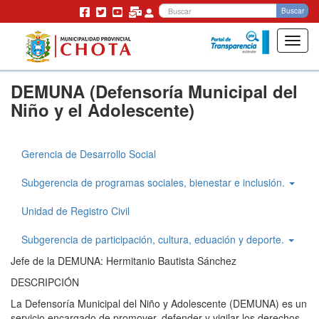
Bu
Buscar
Toggl
navig
Pasar
DEMUNA (Defensoría Municipal del
al
contenido
Niño y el Adolescente)
principal
Gerencia de Desarrollo Social
Gerencia
Desarrollo
Subgerencia de programas sociales, bienestar e inclusión.
Social
Unidad de Registro Civil
Subgerencia de participación, cultura, eduación y deporte.
Jefe de la DEMUNA: Hermitanio Bautista Sánchez
DESCRIPCIÓN
La Defensoría Municipal del Niño y Adolescente (DEMUNA) es un
servicio encargado de promover, defender y vigilar los derechos