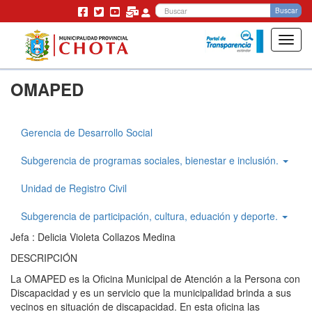
Bu
Buscar
Toggl
navig
Pasar
OMAPED
al
contenido
principal
Gerencia de Desarrollo Social
Gerencia
Desarrollo
Subgerencia de programas sociales, bienestar e inclusión.
Social
Unidad de Registro Civil
Subgerencia de participación, cultura, eduación y deporte.
Jefa : Delicia Violeta Collazos Medina
DESCRIPCIÓN
La OMAPED es la Oficina Municipal de Atención a la Persona con
Discapacidad y es un servicio que la municipalidad brinda a sus
vecinos en situación de discapacidad. En esta oficina las